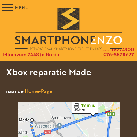
06-18774300
Minervum 7448 in Breda
076-5878627
Xbox reparatie Made
naar de
Home-Page