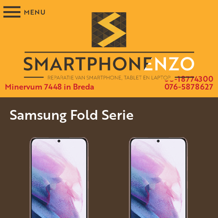
06-18774300
Minervum 7448 in Breda
076-5878627
Samsung Fold Serie