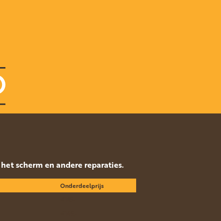
p het scherm en andere reparaties.
Onderdeelprijs
€185-
€145,-