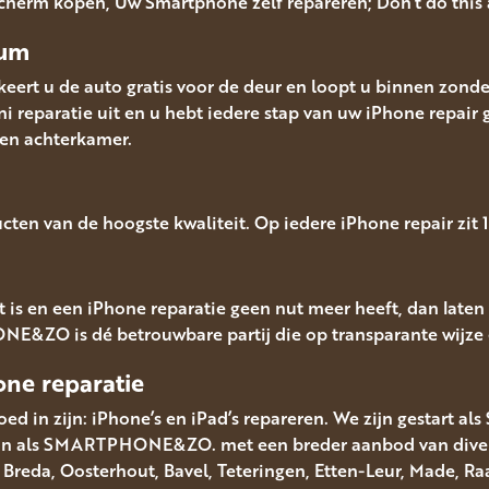
 Scherm kopen, Uw Smartphone zelf repareren; Don’t do this
vum
eert u de auto gratis voor de deur en loopt u binnen zonde
ini reparatie uit en u hebt iedere stap van uw iPhone re
een achterkamer.
cten van de hoogste kwaliteit. Op iedere iPhone repair zit
 is en een iPhone reparatie geen nut meer heeft, dan laten
NE&ZO is dé betrouwbare partij die op transparante wijze e
one reparatie
ed in zijn: iPhone’s en iPad’s repareren. We zijn gestart al
aan als SMARTPHONE&ZO. met een breder aanbod van diverse
it Breda, Oosterhout, Bavel, Teteringen, Etten-Leur, Made,