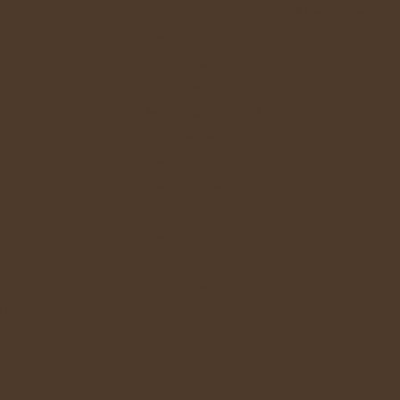
Nood-Display(Budget scherm, 3 maanden garantie)
Complete Behuizing
Scherm origineel + Behuizing
Accu (OEM)
Accu (Origineel Apple)
Tempered glas + bumper
Laadpoort
Cameramodule
Front Camera
Camera lens
Oorspeaker
Onderspeaker
e kant
Microfoon
Aan/uit knop
Mute button
Volume knop