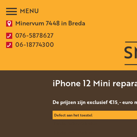
Minervum 7448 in Breda
076-5878627
06-18774300
iPhone 12 Mini repar
De prijzen zijn exclusief €15,- euro
Defect aan het toestel
Display Defect/Gebroken
Display Defect/Gebroken