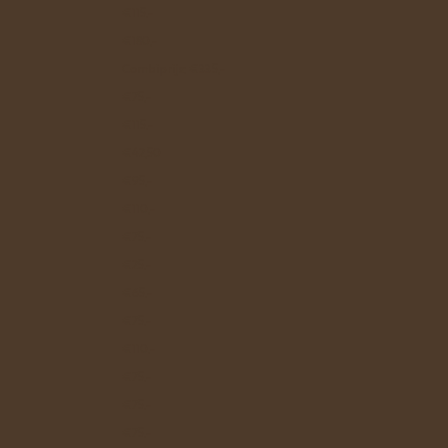
€115.-
€180,-
Combiprijs: €335,-
€75,-
€115.-
€42,50
€95,-
€110,-
€75.-
€25.-
€65.-
€75.-
€110.-
€75.-
€75.-
€75.-