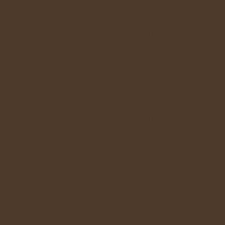
Display Defect/Gebroken
Achterkant Defect
Scherm en achterkant Defect
Accu Snel leeg
Accu Snel leeg
Bescherming
Slecht/Niet opladen
Camera defect/Slecht beeld
Camera defect/Slecht beeld
Camera lens
Geluid slecht(Andere kant onverstaanbaar)
slecht/krakend of helemaal geen geluid
Bent u slecht of niet verstaanbaar voor de ander
Aan/uit-knop werkt niet naar behoren
Mute-knop functioneert niet meer
Een of beide volume toetsen werken niet meer