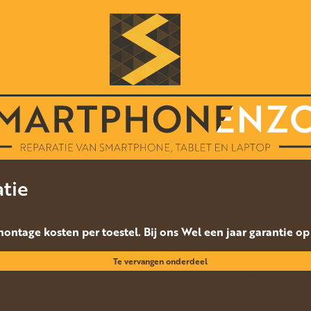
atie
 montage kosten per toestel. Bij ons Wel een jaar garantie o
Te vervangen onderdeel
Scherm origineel (origineel Apple)
Scherm Huismerk (1 gradatie onder origineel)