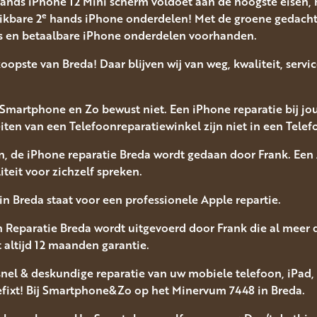
nds iPhone 12 Mini scherm voldoet aan de hoogste eisen, 
e
ikbare 2
hands iPhone onderdelen! Met de groene gedachte
s en betaalbare iPhone onderdelen voorhanden.
koopste van Breda! Daar blijven wij van weg, kwaliteit, serv
Smartphone en Zo bewust niet. Een iPhone reparatie bij jou 
ten van een Telefoonreparatiewinkel zijn niet in een Telef
, de iPhone reparatie Breda wordt gedaan door Frank. Een 
iteit voor zichzelf spreken.
 Breda staat voor een professionele Apple repartie.
 Reparatie Breda wordt uitgevoerd door Frank die al meer d
 altijd 12 maanden garantie.
el & deskundige reparatie van uw mobiele telefoon, iPad
efixt! Bij Smartphone&Zo op het Minervum 7448 in Breda.