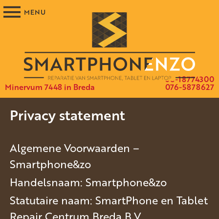
06-18774300
Minervum 7448 in Breda
076-5878627
Privacy statement
Algemene Voorwaarden –
Smartphone&zo
Handelsnaam: Smartphone&zo
Statutaire naam: SmartPhone en Tablet
Repair Centrum Breda B.V.