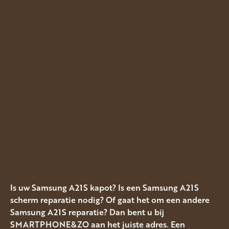
gebroken, of deze geeft helemaal
geen beeld meer.
Achterkant gebroken.
Achterkant
€50.-
Bij het snel leeglopen of
Batterij
€55.-
vroegtijdig uitvallen van de accu.
Bij laadproblemen of slechte
Oplaadpoort
€50.-
verbinding met accessoires
Camera doet het niet meer of
Achtercamera
Op aanvraag
werkt slecht
Front-camera doet het niet meer
Frontcamera
Op aanvraag
of werkt slecht
Bent u slecht of niet verstaanbaar
Microfoon
€50.-
voor de andere kant.
Uw Telefoon trilt niet meer.
Trilfunctie
€50.-
Is uw Samsung A21S kapot? Is een Samsung A21S
scherm reparatie nodig? Of gaat het om een andere
Samsung A21S reparatie? Dan bent u bij
SMARTPHONE&ZO aan het juiste adres. Een