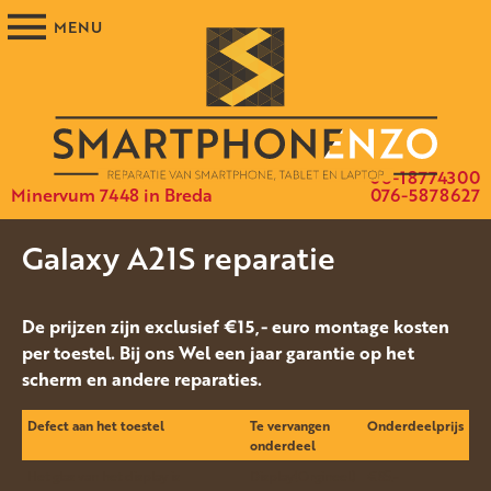
06-18774300
Minervum 7448 in Breda
076-5878627
Galaxy A21S reparatie
De prijzen zijn exclusief €15,- euro montage kosten
per toestel. Bij ons Wel een jaar garantie op het
scherm en andere reparaties.
Defect aan het toestel
Te vervangen
Onderdeelprijs
onderdeel
Het glas van het display is
Display(Orgineel)
€85.-