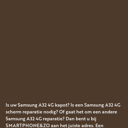
gebroken, of deze geeft helemaal
geen beeld meer.
Achterkant gebroken.
Achterkant
€50.-
Bij het snel leeglopen of
Batterij
€55.-
vroegtijdig uitvallen van de accu.
Bij laadproblemen of slechte
Oplaadpoort
€50.-
verbinding met accessoires
Camera doet het niet meer of
Achtercamera
Op aanvraag
werkt slecht
Front-camera doet het niet meer
Frontcamera
Op aanvraag
of werkt slecht
Bent u slecht of niet verstaanbaar
Microfoon
€50.-
voor de andere kant.
Uw Telefoon trilt niet meer.
Trilfunctie
€50.-
Is uw Samsung A32 4G kapot? Is een Samsung A32 4G
scherm reparatie nodig? Of gaat het om een andere
Samsung A32 4G reparatie? Dan bent u bij
SMARTPHONE&ZO aan het juiste adres. Een