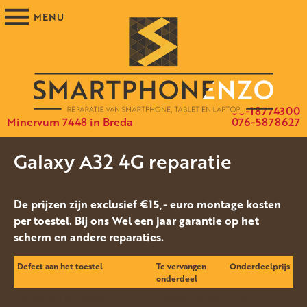
06-18774300
Minervum 7448 in Breda
076-5878627
Galaxy A32 4G reparatie
De prijzen zijn exclusief €15,- euro montage kosten
per toestel. Bij ons Wel een jaar garantie op het
scherm en andere reparaties.
Defect aan het toestel
Te vervangen
Onderdeelprijs
onderdeel
Het glas van het display is
Display(Orgineel)
€90.-