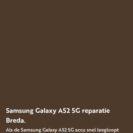
gebroken, of deze geeft helemaal
geen beeld meer.
Achterkant gebroken.
Achterkant
€50.-
Bij het snel leeglopen of
Batterij
€55.-
vroegtijdig uitvallen van de accu.
Bij laadproblemen of slechte
Oplaadpoort
€50.-
verbinding met accessoires
Camera doet het niet meer of
Achtercamera
Op aanvraag
werkt slecht
Front-camera doet het niet meer
Frontcamera
Op aanvraag
of werkt slecht
Bent u slecht of niet verstaanbaar
Microfoon
€50.-
voor de andere kant.
Uw Telefoon trilt niet meer.
Trilfunctie
€50.-
Samsung Galaxy A52 5G reparatie
Breda.
Als de Samsung Galaxy A52 5G accu snel leegloopt