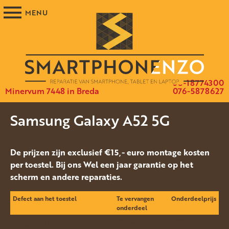
06-18774300
Minervum 7448 in Breda
076-5878627
Samsung Galaxy A52 5G
De prijzen zijn exclusief €15,- euro montage kosten
per toestel. Bij ons Wel een jaar garantie op het
scherm en andere reparaties.
Defect aan het toestel
Te vervangen
Onderdeelprijs
onderdeel
Het glas van het display is
Display(Orgineel)
€120.-