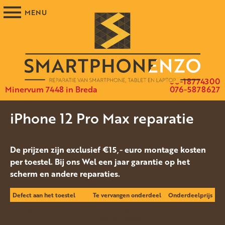
06-18774300
Minervum 7448 in Breda
076-5878627
iPhone 12 Pro Max reparatie
De prijzen zijn exclusief €15,- euro montage kosten
per toestel. Bij ons Wel een jaar garantie op het
scherm en andere reparaties.
Defect aan het toestel
Te vervangen onderdeel
Onderdeelprijs
Display Defect/Gebroken
Scherm origineel
€255,-
(origineel Apple)