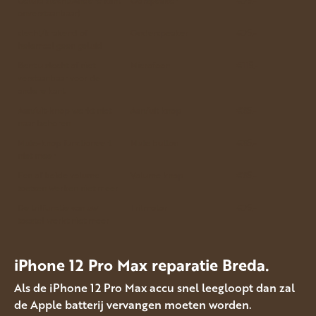
onverstaanbaar)
slecht/krakend of
Onderspeaker
€75.-
helemaal geen geluid
Bent u slecht of niet
Microfoon
€115.-
verstaanbaar voor de
andere kant
Aan/uit-knop werkt niet
Aan/uit knop
€85.-
naar behoren
Mute-knop functioneert
Mute button
€85.-
niet meer
Een of beide volume
Volume knop
€85.-
toetsen werken niet meer
De trilfunctie van uw
Trilmotor
€75.-
toestel werkt niet meer
iPhone 12 Pro Max reparatie Breda.
Als de iPhone 12 Pro Max accu snel leegloopt dan zal
de Apple batterij vervangen moeten worden.