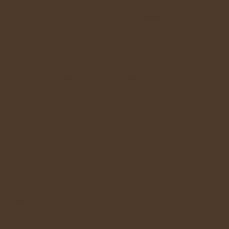
Display Defect/Gebroken
Scherm Huismerk (1
€215,-
gradatie onder origineel)
Display Defect/Gebroken
Nood-Display(Budget
€145.-
scherm, 3 maanden
garantie)
Achterkant Defect
Complete Behuizing
€225,-
Scherm en achterkant
Scherm origineel +
Combiprijs:
Defect
Behuizing
€435,-
Accu Snel leeg
Accu (OEM)
€75,-
Accu Snel leeg
Accu (Origineel Apple)
€115.-
Bescherming
Tempered glas +
€42,50
bumper
Slecht/Niet opladen
Laadpoort
€115,-
Camera defect/Slecht
Cameramodule
€155,-
beeld
Camera defect/Slecht
Front Camera
€85.-
beeld
Camera lens
Camera lens
€25.-
Geluid slecht(Andere kant
Oorspeaker
€75.-