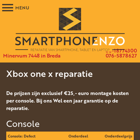
06-18774300
Minervum 7448 in Breda
076-5878627
Xbox one x reparatie
De prijzen zijn exclusief €25,- euro montage kosten
per console. Bij ons Wel een jaar garantie op de
reparatie.
Console
Console: Defect
Onderdeel
Onderdeelprijs