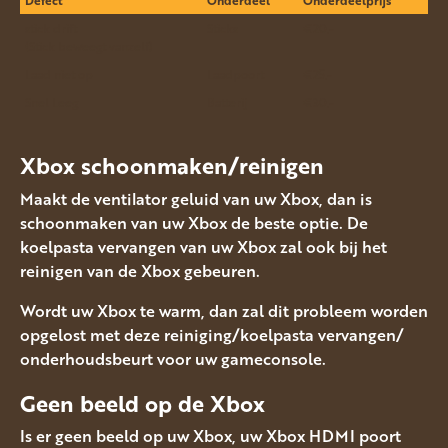
Defect
Onderdeel
Onderdeelprijs
stick drift
Sticks
€20.-
(Stick beweegt vanzelf)
Laad niet op
Laadpoort
€25.-
Snel Leeg
Batterij
€30.-
Xbox
schoonmaken/reinigen
Maakt de ventilator geluid van uw Xbox, dan is
schoonmaken van uw Xbox de beste optie. De
koelpasta vervangen van uw Xbox zal ook bij het
reinigen van de Xbox gebeuren.
Wordt uw Xbox te warm, dan zal dit probleem worden
opgelost met deze reiniging/koelpasta vervangen/
onderhoudsbeurt voor uw gameconsole.
Geen beeld op de Xbox
Is er geen beeld op uw Xbox, uw Xbox HDMI poort