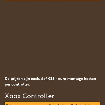
Xbox wordt te warm,
Reinigen /
35,-
Veel ventilatie geluid.
Koelpasta
Geen beeld
HDMI-poort
50,-
Geen Beeld
HDMI-Chip
65,-
Leest geen Disk meer
Blu-ray Laser
55,-
Leest geen Disk meer
Blu-ray Speler
100,-
Start niet/Foutmelding
Hardeschijf 500GB
60,-
Start niet/Foutmelding
Hardeschijf 1TB
85,-
Ventilator draait niet of maakt
Ventilator
65,-
herrie
Geen Stroom
Voeding
110,-
De prijzen zijn exclusief €15,- euro montage kosten
per controller.
Xbox Controller