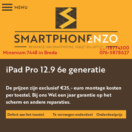
06-18774300
Minervum 7448 in Breda
076-5878627
iPad Pro 12.9 6e generatie
De prijzen zijn exclusief €25,- euro montage kosten
per toestel. Bij ons Wel een jaar garantie op het
scherm en andere reparaties.
Defect aan het toestel
Te vervangen onderdeel
Onderdeelprijs
Display Defect/Gebroken
Display(Origineel)
Prijs op aanvraag