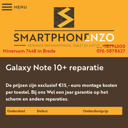
06-18774300
Minervum 7448 in Breda
076-5878627
Galaxy Note 10+ reparatie
De prijzen zijn exclusief €15,- euro montage kosten
per toestel. Bij ons Wel een jaar garantie op het
scherm en andere reparaties.
Onderdeel
Defect
Onderdeelprijs
Display
Display (Origineel)
€315.-