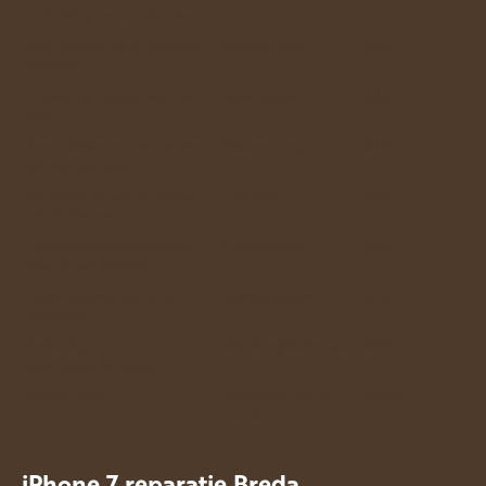
verbinding met accessoires
Aan/uit-knop werkt niet naar
Aan/uit knop
€45,-
behoren.
Mute-knop functioneert niet
Mute button
€45,-
meer.
Een of beide volume toetsen
Volume knop
€45,-
werken niet meer.
De trilfunctie van uw toestel
Trilfunctie
€30,-
werkt niet meer.
Front-camera doet het niet
Front-camera
€45,-
meer of werkt slecht
Camera glaasje is eruit of
Camera glaasje
€20,-
gebroken
Behuizing
Behuizing/Achterkant
€130,-
beschadigd/Verbogen.
Bescherming
Tempered glass +
€27,50
bumber
iPhone 7 reparatie Breda.