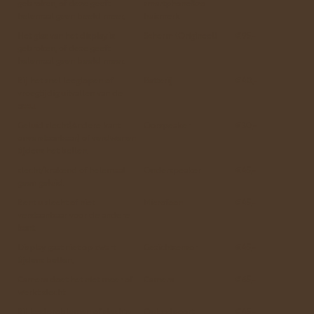
gebroken, of deze geeft
smartphone&zo
helemaal geen beeld meer.
huismerk
Het glas van het display is
Scherm (Origineel)
€95,-
gebroken, of deze geeft
helemaal geen beeld meer.
Bij het snel leeglopen of
Batterij
€40,-
vroegtijdig uitvallen van de
accu.
Geluid slecht(Andere kant
Oorspeaker
€30,-
onverstaanbaar) of verdwenen
tijdens het bellen.
slecht/krakend of helemaal
Onderspeaker
€45,-
geen geluid.
Bent u slecht of niet
Microfoon
€45,-
verstaanbaar voor de andere
kant.
Display gaat niet op zwart
Gezichtsensor
€45,-
tijdens bellen.
Camera doet het niet meer of
Camera
€65,-
werkt slecht
Bij laadproblemen of slechte
Oplaadpoort
€45,-