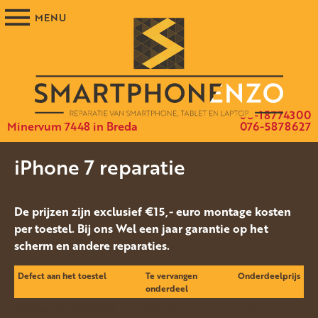
06-18774300
Minervum 7448 in Breda
076-5878627
iPhone 7 reparatie
De prijzen zijn exclusief €15,- euro montage kosten
per toestel. Bij ons Wel een jaar garantie op het
scherm en andere reparaties.
Defect aan het toestel
Te vervangen
Onderdeelprijs
onderdeel
Het glas van het display is
Scherm
€ 65,-