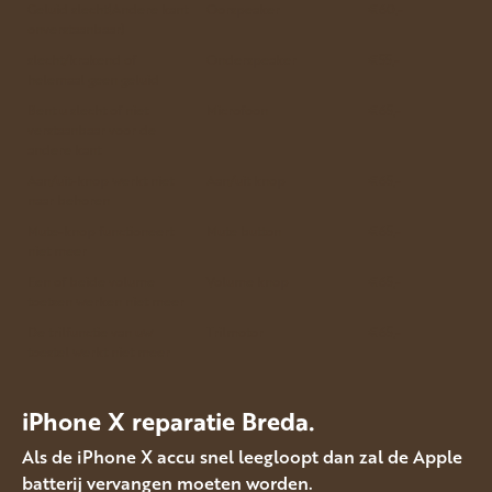
Geluid slecht(Andere kant
Oorspeaker
€60,-
onverstaanbaar)
slecht/krakend of
Onderspeaker
€55,-
helemaal geen geluid
Bent u slecht of niet
Microfoon
€65,-
verstaanbaar voor de
andere kant
Aan/uit-knop werkt niet
Aan/uit knop
€65,-
naar behoren
Mute-knop functioneert
Mute button
€65,-
niet meer
Een of beide volume
Volume knop
€65,-
toetsen werken niet meer
De trilfunctie van uw
Trilmotor
€65,-
toestel werkt niet meer
iPhone X reparatie Breda.
Als de iPhone X accu snel leegloopt dan zal de Apple
batterij vervangen moeten worden.