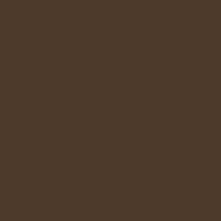
Display Defect/Gebroken
Scherm Huismerk (1
€115.-
gradatie onder
origineel)
Display Defect/Gebroken
Nood-Display(Budget
€80,-
scherm, 3 maanden
garantie)
Behuizing
Complete Behuizing
€125.-
beschadigd/Verbogen
Scherm en achterkant
Scherm origineel +
Combiprijs:
Defect
Behuizing
€260,-
Accu Snel leeg
Accu
€55,-
Bescherming
Tempered glas +
€40,-
bumper
Slecht/Niet opladen
Laadpoort
€65,-
Camera defect/Slecht
Cameramodule
€75,-
beeld
Camera defect/Slecht
Front Camera
€55.-
beeld
Camera lens
Camera lens
€20.-