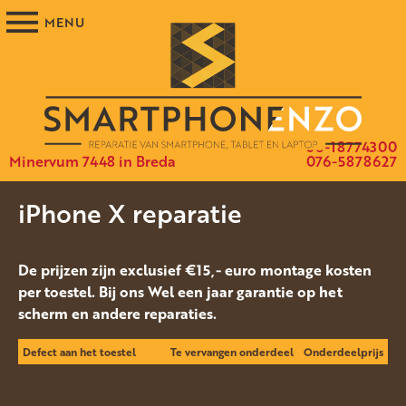
06-18774300
Minervum 7448 in Breda
076-5878627
iPhone X reparatie
De prijzen zijn exclusief €15,- euro montage kosten
per toestel. Bij ons Wel een jaar garantie op het
scherm en andere reparaties.
Defect aan het toestel
Te vervangen onderdeel
Onderdeelprijs
Display Defect/Gebroken
Scherm origineel
€145.-
(origineel Apple)