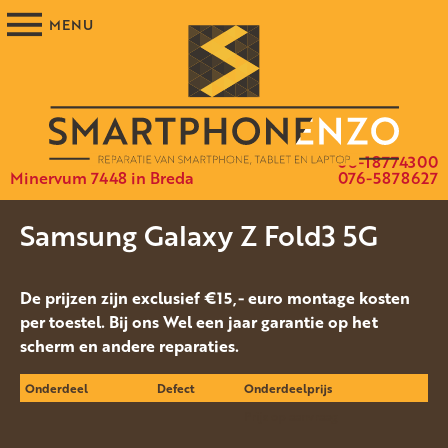
06-18774300
Minervum 7448 in Breda
076-5878627
Samsung Galaxy Z Fold3 5G
De prijzen zijn exclusief €15,- euro montage kosten
per toestel. Bij ons Wel een jaar garantie op het
scherm en andere reparaties.
Onderdeel
Defect
Onderdeelprijs
Prijs op aanvraag