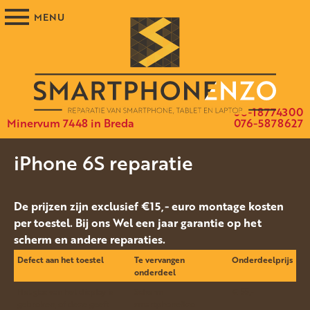
06-18774300
Minervum 7448 in Breda
076-5878627
iPhone 6S reparatie
De prijzen zijn exclusief €15,- euro montage kosten
per toestel. Bij ons Wel een jaar garantie op het
scherm en andere reparaties.
Defect aan het toestel
Te vervangen
Onderdeelprijs
onderdeel
Het glas van het display is
Scherm
€ 55,-
gebroken, of deze geeft
smartphone&zo