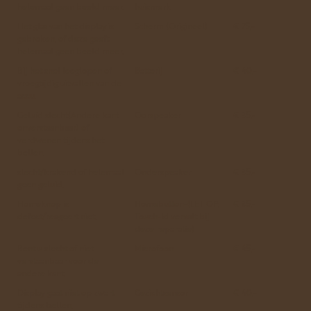
helemaal geen beeld meer.
huismerk
Het glas van het display is
Scherm (Origineel)
€ 75,-
gebroken, of deze geeft
helemaal geen beeld meer.
Bij het snel leeglopen of
Batterij
€ 40,-
vroegtijdig uitvallen van de
accu.
Geluid slecht(Andere kant
Oorspeaker
€ 35,-
onverstaanbaar) of
verdwenen tijdens het
bellen.
slecht/krakend of helemaal
Onderspeaker
€ 35,-
geen geluid.
Homeknop is
Homebutton-(LET OP:
€ 35,-
defect/reageert niet.
Touch-Id vervalt bij
deze reparatie)
Bent u slecht of niet
Microfoon
€ 45,-
verstaanbaar voor de
andere kant.
Display gaat niet op zwart
Gezichtsensor
€ 40,-
tijdens bellen.