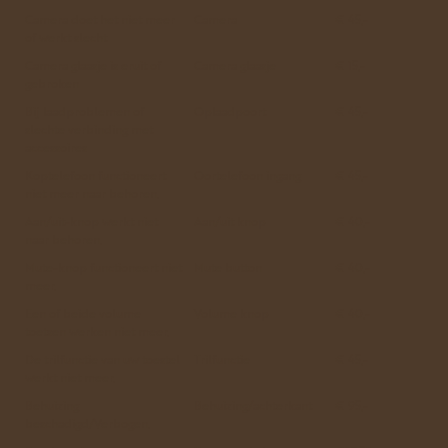
Camera doet het niet meer
Camera
€ 45,-
of werkt slecht
Camera glaasje is eruit of
Camera glaasje
€ 15,-
gebroken
Bij laadproblemen of
Oplaadpoort
€ 45,-
slechte verbinding met
accessoires
Koptelefoon functioneert
Oortelefoon ingang
€ 45,-
niet meer naar behoren.
Aan/uit-knop werkt niet
Aan/uit knop
€ 40,-
naar behoren.
Mute-knop functioneert niet
Mute button
€ 40,-
meer.
Een of beide volume
Volume knop
€ 40,-
toetsen werken niet meer.
De trilfunctie van uw toestel
Trilfunctie
€ 45,-
werkt niet meer.
Behuizing
Behuizing/achterkant
€ 95,-
beschadigd/Verbogen.