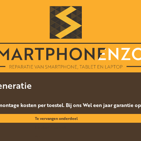
eneratie
 montage kosten per toestel. Bij ons Wel een jaar garantie o
Te vervangen onderdeel
Display(Origineel)
Accu