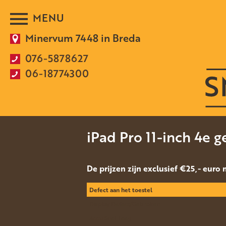
Minervum 7448 in Breda
076-5878627
06-18774300
iPad Pro 11-inch 4e g
De prijzen zijn exclusief €25,- euro
Defect aan het toestel
Display Defect/Gebroken
Accu Snel Leeg