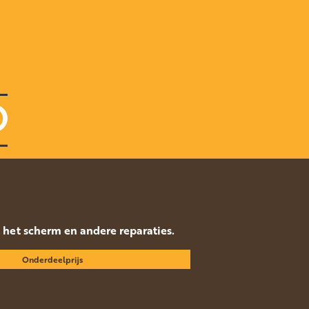
p het scherm en andere reparaties.
Onderdeelprijs
€295,-
€135,-