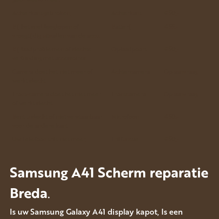
Achterkant gebroken.
Achterkant
€50.-
Bij het snel leeglopen of
Batterij
€55.-
vroegtijdig uitvallen van de accu.
Bij laadproblemen of slechte
Oplaadpoort
€50.-
verbinding met accessoires
Camera doet het niet meer of
Achtercamera
Op aanvraag
werkt slecht
Front-camera doet het niet meer
Frontcamera
Op aanvraag
of werkt slecht
Bent u slecht of niet verstaanbaar
Microfoon
€50.-
voor de andere kant.
Uw Telefoon trilt niet meer.
Trilfunctie
€50.-
Samsung A41 Scherm reparatie
Breda
.
Is uw Samsung Galaxy A41 display kapot, Is een