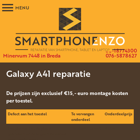
06-18774300
Minervum 7448 in Breda
076-5878627
Galaxy A41 reparatie
De prijzen zijn exclusief €15,- euro montage kosten
per toestel.
Defect aan het toestel
Te vervangen
Onderdeelprijs
onderdeel
Het glas van het display is
Display(Orgineel)
€110.-
gebroken, of deze geeft helemaal
geen beeld meer.