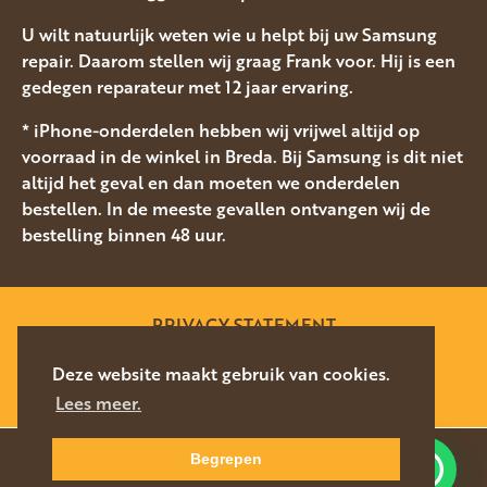
U wilt natuurlijk weten wie u helpt bij uw Samsung
repair. Daarom stellen wij graag Frank voor. Hij is een
gedegen reparateur met 12 jaar ervaring.
* iPhone-onderdelen hebben wij vrijwel altijd op
voorraad in de winkel in Breda. Bij Samsung is dit niet
altijd het geval en dan moeten we onderdelen
bestellen. In de meeste gevallen ontvangen wij de
bestelling binnen 48 uur.
PRIVACY STATEMENT
SITEMAP
Deze website maakt gebruik van cookies.
Lees meer.
WEBSITE DOOR
SILVERFISH
2026
Begrepen
Waar kunnen we u mee helpen?
NAVIGEER
DIRECT CONTACT