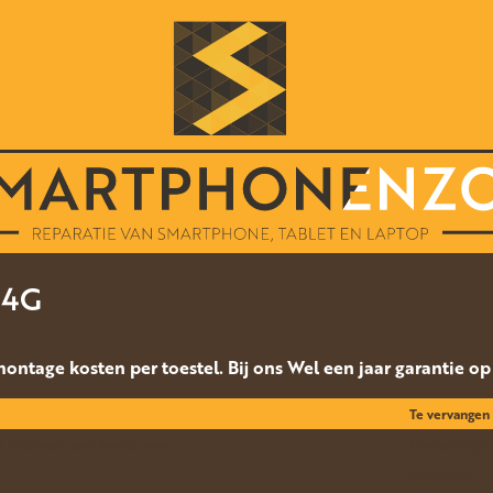
 4G
 montage kosten per toestel. Bij ons Wel een jaar garantie o
Te vervangen
eft helemaal geen beeld meer.
Display(Orgin
Achterkant