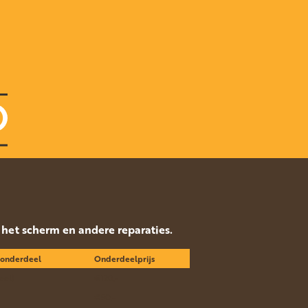
p het scherm en andere reparaties.
 onderdeel
Onderdeelprijs
eel)
€120.-
€50.-