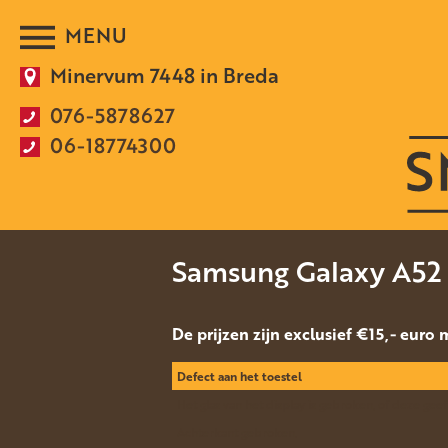
Minervum 7448 in Breda
076-5878627
06-18774300
Samsung Galaxy A52
De prijzen zijn exclusief €15,- euro
Defect aan het toestel
Het glas van het display is gebroken, of deze ge
Achterkant gebroken.