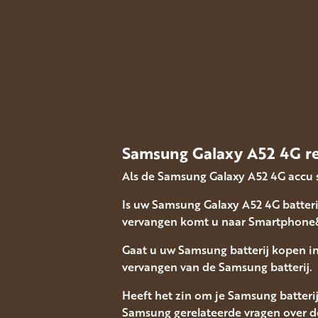
Bij het snel leeglopen of vroegtijdig uitvallen va
Bij laadproblemen of slechte verbinding met acc
Camera doet het niet meer of werkt slecht
Front-camera doet het niet meer of werkt slecht
Bent u slecht of niet verstaanbaar voor de andere
Uw Telefoon trilt niet meer.
Samsung Galaxy A52 4G re
Als de Samsung Galaxy A52 4G accu 
Is uw Samsung Galaxy A52 4G batteri
vervangen komt u naar Smartphone&
Gaat u uw Samsung batterij kopen i
vervangen van de Samsung batterij.
Heeft het zin om je Samsung batteri
Samsung gerelateerde vragen over de