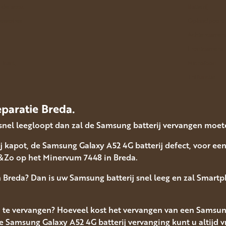
n de accu.
Batterij
essoires
Oplaadpoort
Achtercamer
Frontcamera
 kant.
Microfoon
Trilfunctie
paratie Breda.
snel leegloopt dan zal de Samsung batterij vervangen moe
j kapot, de Samsung Galaxy A52 4G batterij defect, voor ee
Zo op het Minervum 7448 in Breda.
n Breda? Dan is uw Samsung batterij snel leeg en zal Smar
j te vervangen? Hoeveel kost het vervangen van een Samsun
 Samsung Galaxy A52 4G batterij vervanging kunt u altijd