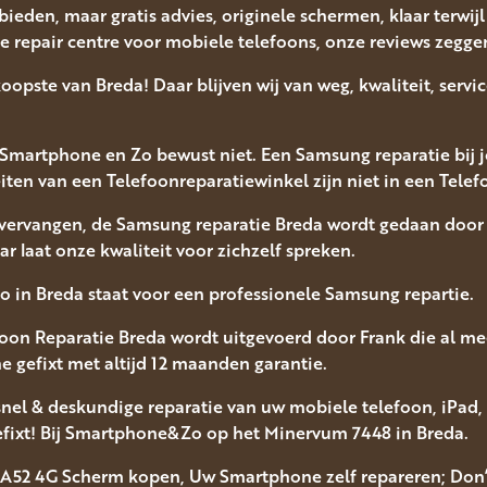
 bieden, maar gratis advies, originele schermen, klaar terwi
e repair centre voor mobiele telefoons, onze reviews zegge
koopste van Breda! Daar blijven wij van weg, kwaliteit, serv
Smartphone en Zo bewust niet. Een Samsung reparatie bij jo
ten van een Telefoonreparatiewinkel zijn niet in een Telef
vervangen, de Samsung reparatie Breda wordt gedaan door
aar laat onze kwaliteit voor zichzelf spreken.
in Breda staat voor een professionele Samsung repartie.
oon Reparatie Breda wordt uitgevoerd door Frank die al me
e gefixt met altijd 12 maanden garantie.
el & deskundige reparatie van uw mobiele telefoon, iPad
efixt! Bij Smartphone&Zo op het Minervum 7448 in Breda.
 A52 4G Scherm kopen, Uw Smartphone zelf repareren; Don’