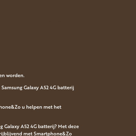
€55.-
€50.-
a
Op aanvraag
Op aanvraag
€50.-
€50.-
ten worden.
n Samsung Galaxy A52 4G batterij
tphone&Zo u helpen met het
g Galaxy A52 4G batterij? Met deze
 vrijblijvend met Smartphone&Zo