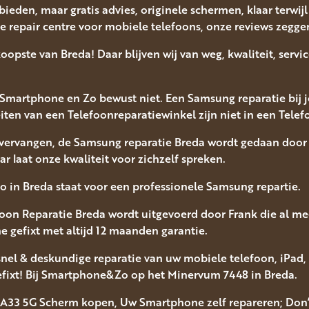
 bieden, maar gratis advies, originele schermen, klaar terwi
e repair centre voor mobiele telefoons, onze reviews zegge
koopste van Breda! Daar blijven wij van weg, kwaliteit, serv
Smartphone en Zo bewust niet. Een Samsung reparatie bij jo
ten van een Telefoonreparatiewinkel zijn niet in een Telef
vervangen, de Samsung reparatie Breda wordt gedaan door
aar laat onze kwaliteit voor zichzelf spreken.
in Breda staat voor een professionele Samsung repartie.
oon Reparatie Breda wordt uitgevoerd door Frank die al me
e gefixt met altijd 12 maanden garantie.
el & deskundige reparatie van uw mobiele telefoon, iPad
efixt! Bij Smartphone&Zo op het Minervum 7448 in Breda.
 A33 5G Scherm kopen, Uw Smartphone zelf repareren; Don’