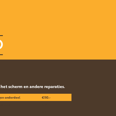
p het scherm en andere reparaties.
gen onderdeel
€110.-
gineel)
€110.-
t
€50.-