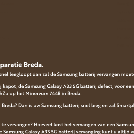
n de accu.
Batterij
essoires
Oplaadpo
Achterca
Frontcame
 kant.
Microfoon
Trilfunctie
paratie Breda.
snel leegloopt dan zal de Samsung batterij vervangen moe
j kapot, de Samsung Galaxy A33 5G batterij defect, voor ee
Zo op het Minervum 7448 in Breda.
n Breda? Dan is uw Samsung batterij snel leeg en zal Smar
j te vervangen? Hoeveel kost het vervangen van een Samsun
 Samsung Galaxy A33 5G batterij vervanging kunt u altijd