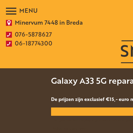
Minervum 7448 in Breda
076-5878627
06-18774300
Galaxy A33 5G repara
De prijzen zijn exclusief €15,- euro
Het glas van het display is gebroken, of deze ge
Achterkant gebroken.