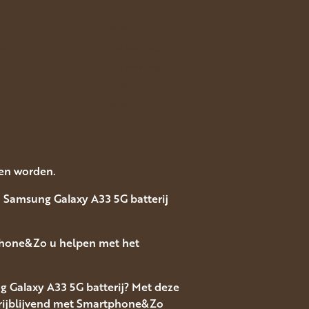
€55.-
ort
€50.-
mera
Op aanvraag
ra
Op aanvraag
€50.-
€50.-
ten worden.
n Samsung Galaxy A33 5G batterij
tphone&Zo u helpen met het
g Galaxy A33 5G batterij? Met deze
 vrijblijvend met Smartphone&Zo