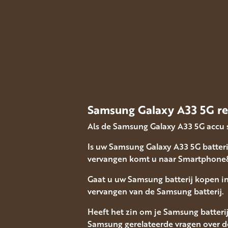
Bij het snel leeglopen of vroegtijdig uitvallen va
Bij laadproblemen of slechte verbinding met acc
Camera doet het niet meer of werkt slecht
Front-camera doet het niet meer of werkt slecht
Bent u slecht of niet verstaanbaar voor de andere
Uw Telefoon trilt niet meer.
Samsung Galaxy A33 5G re
Als de Samsung Galaxy A33 5G accu 
Is uw Samsung Galaxy A33 5G batteri
vervangen komt u naar Smartphone&
Gaat u uw Samsung batterij kopen i
vervangen van de Samsung batterij.
Heeft het zin om je Samsung batteri
Samsung gerelateerde vragen over de