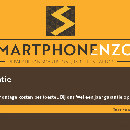
tie
 montage kosten per toestel. Bij ons Wel een jaar garantie o
Te vervan
eft helemaal geen beeld meer.
Display(Or
Achterkan