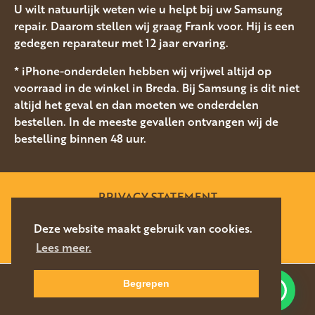
U wilt natuurlijk weten wie u helpt bij uw Samsung
repair. Daarom stellen wij graag Frank voor. Hij is een
gedegen reparateur met 12 jaar ervaring.
* iPhone-onderdelen hebben wij vrijwel altijd op
voorraad in de winkel in Breda. Bij Samsung is dit niet
altijd het geval en dan moeten we onderdelen
bestellen. In de meeste gevallen ontvangen wij de
bestelling binnen 48 uur.
PRIVACY STATEMENT
SITEMAP
Deze website maakt gebruik van cookies.
Lees meer.
WEBSITE DOOR
SILVERFISH
2026
Begrepen
Waar kunnen we u mee helpen?
NAVIGEER
DIRECT CONTACT
NAAR LOCATIE
076-5878627