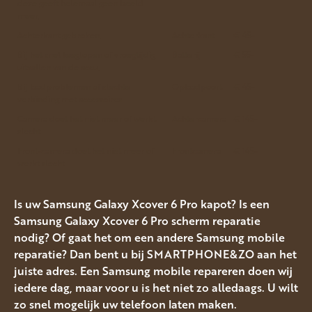
deze geeft helemaal geen beeld
meer.
Achterkant gebroken.
Achterkant
€ 45-
Bij het snel leeglopen of vroegtijdig
Batterij
€ 55-
uitvallen van de accu.
Bij laadproblemen of slechte
Oplaadpoort
€ 45-
verbinding met accessoires
Camera doet het niet meer of werkt
Achtercamera
€ 145-
slecht
Front-camera doet het niet meer of
Frontcamera
€ 145-
werkt slecht
Is uw Samsung Galaxy Xcover 6 Pro kapot? Is een
Samsung Galaxy Xcover 6 Pro scherm reparatie
nodig? Of gaat het om een andere Samsung mobile
reparatie? Dan bent u bij SMARTPHONE&ZO aan het
juiste adres. Een Samsung mobile repareren doen wij
iedere dag, maar voor u is het niet zo alledaags. U wilt
zo snel mogelijk uw telefoon laten maken.