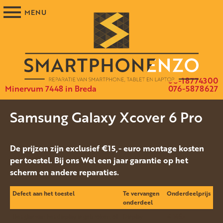
06-18774300
Minervum 7448 in Breda
076-5878627
Samsung Galaxy Xcover 6 Pro
De prijzen zijn exclusief €15,- euro montage kosten
per toestel. Bij ons Wel een jaar garantie op het
scherm en andere reparaties.
Defect aan het toestel
Te vervangen
Onderdeelprijs
onderdeel
Het glas van het display is gebroken, of
Display
€ 145.-