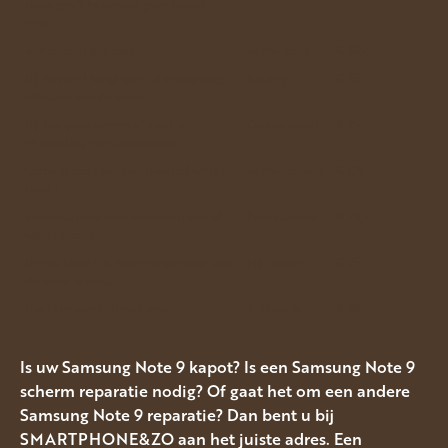
deze geeft helemaal geen beeld
meer.
Achterkant gebroken.
Achterkant
€ 55,-
Bij het snel leeglopen of vroegtijdig
Batterij
€ 55,-
uitvallen van de accu.
Bij laadproblemen of slechte
Oplaadpoort
€ 75,-
verbinding met accessoires
Camera doet het niet meer of werkt
Achtercamera
€ 125,-
slecht
Front-camera doet het niet meer of
Frontcamera
€ 75,-
werkt slecht
Bent u slecht of niet verstaanbaar voor
Microfoon
€ 75,-
de andere kant.
Uw Telefoon trilt niet meer.
Trilfunctie
€ 55,-
Is uw Samsung Note 9 kapot? Is een Samsung Note 9
scherm reparatie nodig? Of gaat het om een andere
Samsung Note 9 reparatie? Dan bent u bij
SMARTPHONE&ZO aan het juiste adres. Een