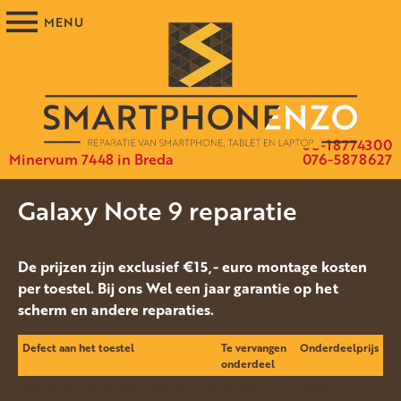
06-18774300
Minervum 7448 in Breda
076-5878627
Galaxy Note 9 reparatie
De prijzen zijn exclusief €15,- euro montage kosten
per toestel. Bij ons Wel een jaar garantie op het
scherm en andere reparaties.
Defect aan het toestel
Te vervangen
Onderdeelprijs
onderdeel
Het glas van het display is gebroken, of
Display
€260.-