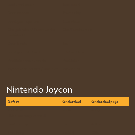
Laadt niet meer
Laadpoort
Geen stroom
Power chip
Leest geen spellen
Kaart-lezer
Glas gebroken/ Touch werkt
Glas/Touchscreen
niet/slecht
Geen beeld
Lcd
Leest geen SD kaart
SD-kaart lezer
Ventilator maakt herrie
Ventilator
Joycon verbind niet /Laad niet
Joy-con rail
Nintendo Joycon
Defect
Onderdeel
Onderdeelprijs
stick drift
Sticks
€25.-
(Stick beweegt vanzelf)
Laad niet op
Rail
€20.-
Snel Leeg
Batterij
€25.-