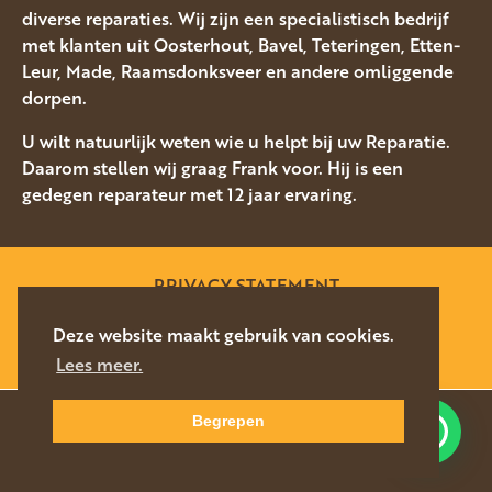
diverse reparaties. Wij zijn een specialistisch bedrijf
met klanten uit Oosterhout, Bavel, Teteringen, Etten-
Leur, Made, Raamsdonksveer en andere omliggende
dorpen.
U wilt natuurlijk weten wie u helpt bij uw Reparatie.
Daarom stellen wij graag Frank voor. Hij is een
gedegen reparateur met 12 jaar ervaring.
PRIVACY STATEMENT
SITEMAP
Deze website maakt gebruik van cookies.
Lees meer.
WEBSITE DOOR
SILVERFISH
2026
Begrepen
Waar kunnen we u mee helpen?
NAVIGEER
DIRECT CONTACT
NAAR LOCATIE
076-5878627