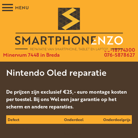
06-18774300
Minervum 7448 in Breda
076-5878627
Nintendo Oled reparatie
De prijzen zijn exclusief €25,- euro montage kosten
per toestel. Bij ons Wel een jaar garantie op het
scherm en andere reparaties.
Defect
Onderdeel
Onderdeelprijs
Wordt warm.
Schoommaken
koelpasta