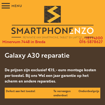
06-18774300
Minervum 7448 in Breda
076-5878627
Galaxy A30 reparatie
De prijzen zijn exclusief €15,- euro montage kosten
per toestel. Bij ons Wel een jaar garantie op het
scherm en andere reparaties.
Defect aan het toestel
Te vervangen
Onderdeelprijs
onderdeel
Het glas van het display is
Display(Orgineel)
€125.-