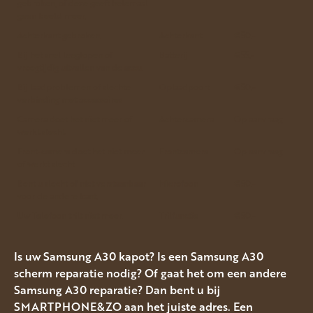
gebroken, of deze geeft helemaal
geen beeld meer.
Achterkant gebroken.
Achterkant
€50.-
Bij het snel leeglopen of
Batterij
€55.-
vroegtijdig uitvallen van de accu.
Bij laadproblemen of slechte
Oplaadpoort
€50.-
verbinding met accessoires
Camera doet het niet meer of
Achtercamera
Op aanvraag
werkt slecht
Front-camera doet het niet meer
Frontcamera
Op aanvraag
of werkt slecht
Bent u slecht of niet verstaanbaar
Microfoon
€50.-
voor de andere kant.
Uw Telefoon trilt niet meer.
Trilfunctie
€50.-
Is uw Samsung A30 kapot? Is een Samsung A30
scherm reparatie nodig? Of gaat het om een andere
Samsung A30 reparatie? Dan bent u bij
SMARTPHONE&ZO aan het juiste adres. Een