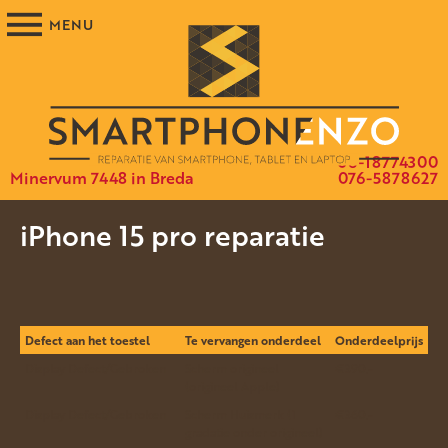
06-18774300
Minervum 7448 in Breda
076-5878627
iPhone 15 pro reparatie
Defect aan het toestel
Te vervangen onderdeel
Onderdeelprijs
Display Defect/Gebroken
Scherm origineel
€390.-
(origineel Apple)
Display Defect/Gebroken
Scherm Huismerk (1
€360.-
gradatie onder origineel)