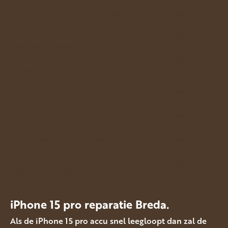
Geluid slecht(Andere kant
Oorspeaker
€130,-
onverstaanbaar)
slecht/krakend of
Onderspeaker
€130,-
helemaal geen geluid
Bent u slecht of niet
Microfoon
€150,-
verstaanbaar voor de
andere kant
Aan/uit-knop werkt niet
Aan/uit knop
€180,-
naar behoren
Mute-knop functioneert
Mute button
€180,-
niet meer
Een of beide volume
Volume knop
€180,-
toetsen werken niet meer
De trilfunctie van uw
Trilmotor
€180,-
toestel werkt niet meer
iPhone
15 pro reparatie Breda.
Als de iPhone 15 pro accu snel leegloopt dan zal de