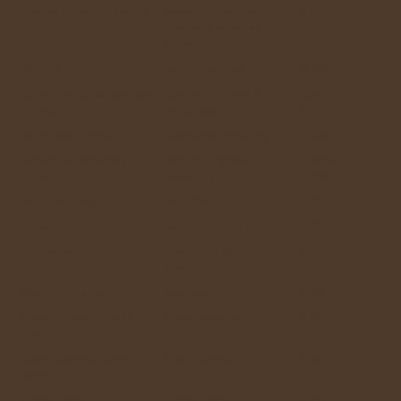
Display Defect/Gebroken
Nood-Display(Budget
€170,-
scherm, 3 maanden
garantie)
Achterkant Defect
Achterkant Glas
€ 180,-
Scherm en achterkant glas
Scherm origineel +
Combiprijs:
Defect
Achterglas
€530,-
Achterkant Defect
Complete Behuizing
€450,-
Scherm en Behuizing
Scherm origineel +
Combiprijs:
Defect
Behuizing
€790,-
Accu Snel leeg
Accu (OEM)
€110,-
Accu Snel leeg
Accu (Origineel Apple)
€150,-
Bescherming
Tempered glas +
€42,50
bumper
Slecht/Niet opladen
Laadpoort
€150,-
Camera defect/Slecht
Cameramodule
€250,-
beeld
Camera defect/Slecht
Front Camera
€180,-
beeld
Camera lens
Camera lens
€45,-