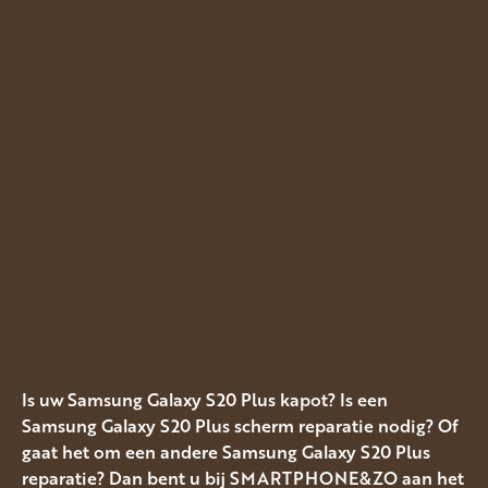
deze geeft helemaal geen beeld
meer.
Achterkant gebroken.
Achterkant
€55,-
Bij het snel leeglopen of vroegtijdig
Batterij
€65,-
uitvallen van de accu.
Bij laadproblemen of slechte
Oplaadpoort
€75,-
verbinding met accessoires
Camera doet het niet meer of werkt
Achtercamera
€165,-
slecht
Front-camera doet het niet meer of
Frontcamera
€115,-
werkt slecht
Bent u slecht of niet verstaanbaar voor
Microfoon
€75,-
de andere kant.
Uw Telefoon trilt niet meer.
Trilfunctie
€75,-
Is uw Samsung Galaxy S20 Plus kapot? Is een
Samsung Galaxy S20 Plus scherm reparatie nodig? Of
gaat het om een andere Samsung Galaxy S20 Plus
reparatie? Dan bent u bij SMARTPHONE&ZO aan het