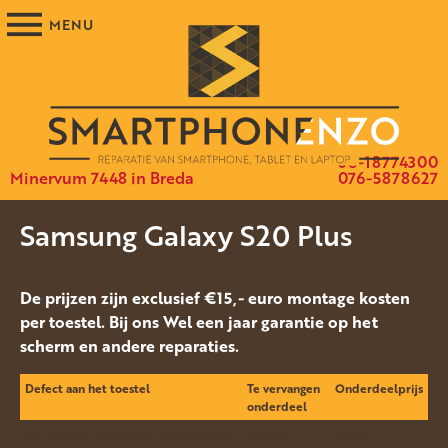
06-18774300
Minervum 7448 in Breda
076-5878627
Samsung Galaxy S20 Plus
De prijzen zijn exclusief €15,- euro montage kosten
per toestel. Bij ons Wel een jaar garantie op het
scherm en andere reparaties.
Defect aan het toestel
Te vervangen
Onderdeelprijs
onderdeel
Het glas van het display is gebroken, of
Display
€275.-