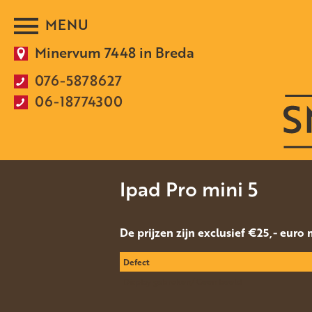
Minervum 7448 in Breda
076-5878627
06-18774300
Ipad Pro mini 5
De prijzen zijn exclusief €25,- euro
Defect
Display gebroken/ Geen beeld