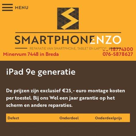
06-18774300
Minervum 7448 in Breda
076-5878627
iPad 9e generatie
De prijzen zijn exclusief €25,- euro montage kosten
per toestel. Bij ons Wel een jaar garantie op het
scherm en andere reparaties.
Defect
Onderdeel
Onderdeelprijs
Glas/Touch defect
Glas Scherm
€85,-
Geen Beeld
Lcd Scherm
€175,-