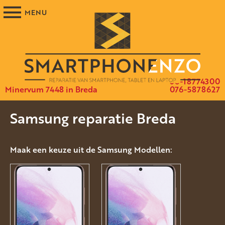
06-18774300
Minervum 7448 in Breda
076-5878627
Samsung reparatie Breda
Maak een keuze uit de Samsung Modellen: