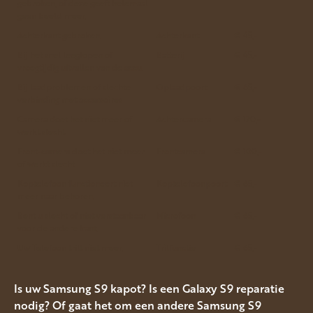
gebroken, of deze geeft helemaal
geen beeld meer.
Achterkant gebroken.
Achterkant
€ 45,-
Bij het snel leeglopen of
Batterij
€ 45,-
vroegtijdig uitvallen van de accu.
Bij laadproblemen of slechte
Oplaadpoort
€ 65,-
verbinding met accessoires
Camera doet het niet meer of
Achtercamera
€ 120,-
werkt slecht
Front-camera doet het niet meer
Frontcamera
€ 100,-
of werkt slecht
Koptelefoon functioneert niet
Koptelefoonpoort
€ 65,-
meer naar behoren.
Bent u slecht of niet verstaanbaar
Microfoon
€ 65,-
voor de andere kant.
Uw Telefoon trilt niet meer.
Trilfunctie
€ 65,-
Is uw Samsung S9 kapot? Is een Galaxy S9 reparatie
nodig? Of gaat het om een andere Samsung S9