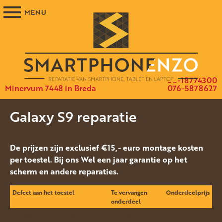
06-18774300
Minervum 7448 in Breda
076-5878627
Galaxy S9 reparatie
De prijzen zijn exclusief €15,- euro montage kosten
per toestel. Bij ons Wel een jaar garantie op het
scherm en andere reparaties.
Defect aan het toestel
Te vervangen
Onderdeelprijs
onderdeel
Het glas van het display is
Display
€ 205.-