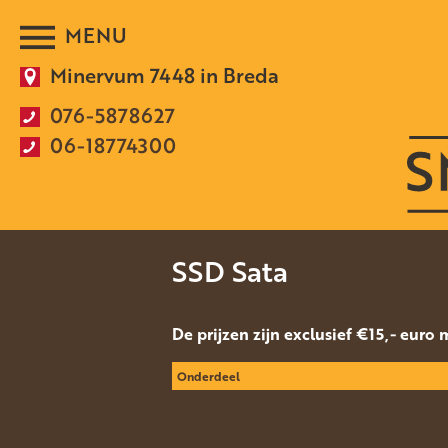
Minervum 7448 in Breda
076-5878627
06-18774300
SSD Sata
De prijzen zijn exclusief €15,- euro
Onderdeel