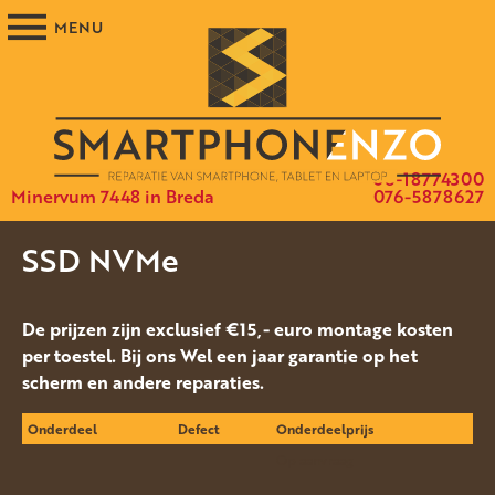
06-18774300
Minervum 7448 in Breda
076-5878627
SSD NVMe
De prijzen zijn exclusief €15,- euro montage kosten
per toestel. Bij ons Wel een jaar garantie op het
scherm en andere reparaties.
Onderdeel
Defect
Onderdeelprijs
Op aanvraag