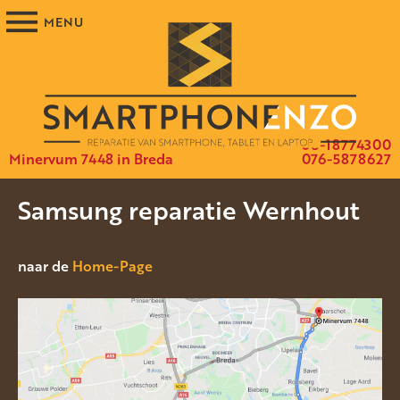
06-18774300
Minervum 7448 in Breda
076-5878627
Samsung reparatie Wernhout
naar de
Home-Page