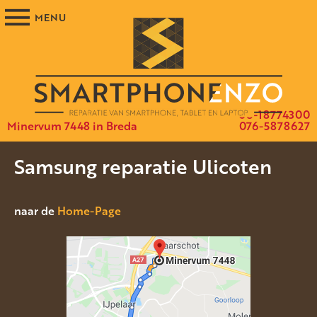
06-18774300
Minervum 7448 in Breda
076-5878627
Samsung reparatie Ulicoten
naar de
Home-Page