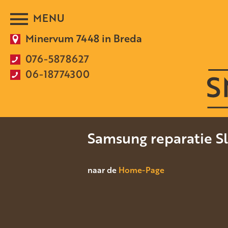
Minervum 7448 in Breda
076-5878627
06-18774300
Samsung reparatie S
naar de
Home-Page