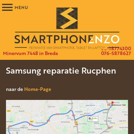
06-18774300
Minervum 7448 in Breda
076-5878627
Samsung reparatie Rucphen
naar de
Home-Page