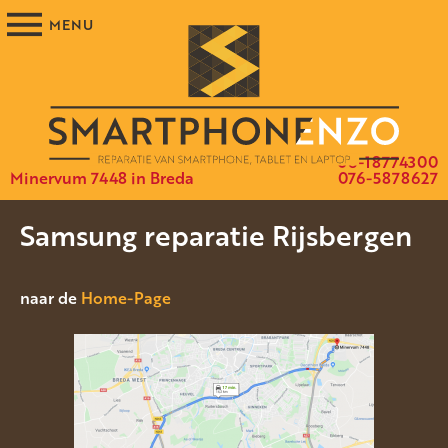
06-18774300
Minervum 7448 in Breda
076-5878627
Samsung reparatie Rijsbergen
naar de
Home-Page