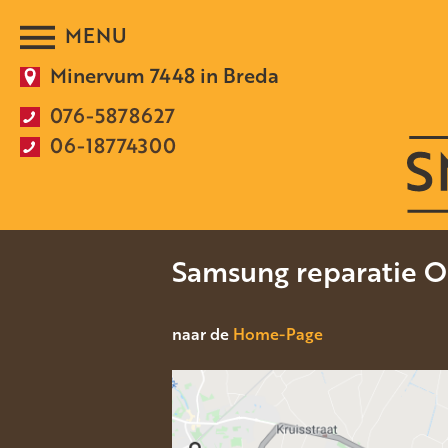
Minervum 7448 in Breda
076-5878627
06-18774300
Samsung reparatie 
naar de
Home-Page