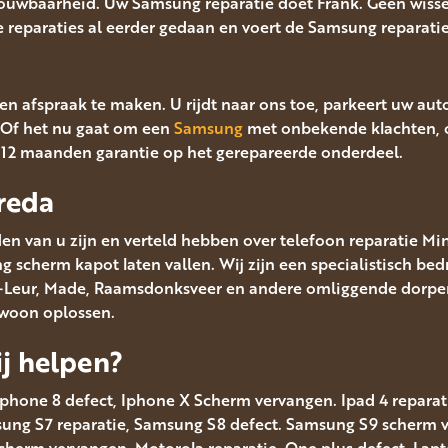
rouwbaarheid. Uw Samsung reparatie doet Frank. Geen wisse
lle reparaties al eerder gedaan en voert de Samsung reparatie 
en afspraak te maken. U rijdt naar ons toe, parkeert uw aut
Of het nu gaat om een
Samsung
met onbekende klachten, o
t 12 maanden garantie op het gerepareerde onderdeel.
reda
en van u zijn en verteld hebben over telefoon reparatie Mi
scherm kapot laten vallen. Wij zijn een specialistisch bedr
en-Leur, Made, Raamsdonksveer en andere omliggende dorpen
ewoon oplossen.
j helpen?
Iphone 8 defect, Iphone X Scherm vervangen. Ipad 4 reparatie
msung S7 reparatie, Samsung S8 defect. Samsung S9 scherm
scherm vervangen. Motorola reparatie. One plus defect. Lap