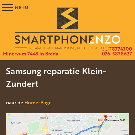
06-18774300
Minervum 7448 in Breda
076-5878627
Samsung reparatie Klein-
Zundert
naar de
Home-Page