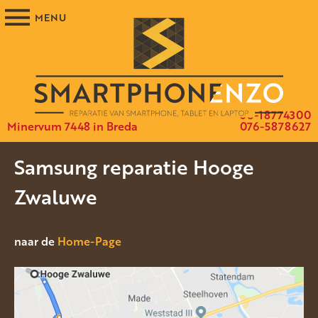
06-18774300
Minervum 7448 in Breda
076-5878627
Samsung reparatie Hooge
Zwaluwe
naar de
Home-Page