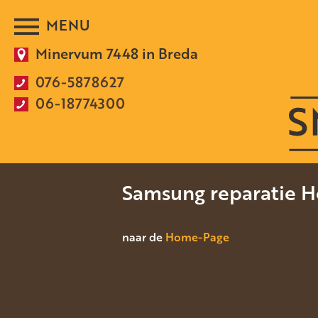
Minervum 7448 in Breda
076-5878627
06-18774300
Samsung reparatie H
naar de
Home-Page