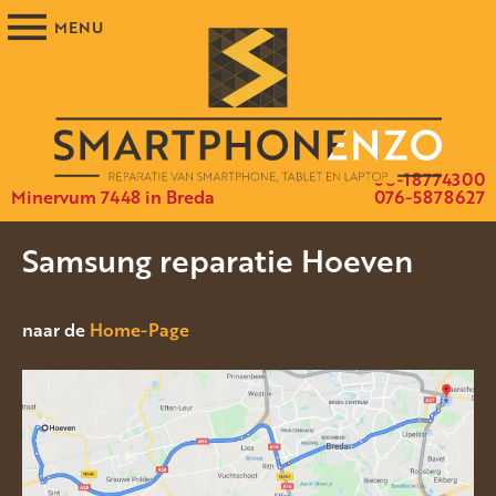
06-18774300
Minervum 7448 in Breda
076-5878627
Samsung reparatie Hoeven
naar de
Home-Page