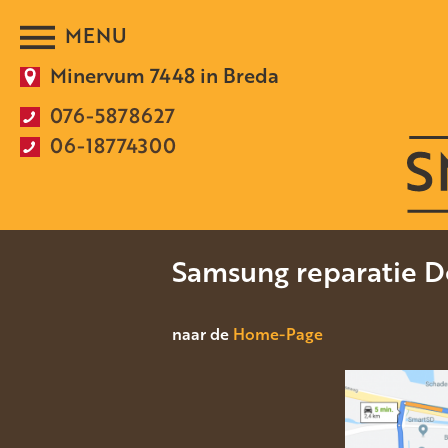
Minervum 7448 in Breda
076-5878627
06-18774300
Samsung reparatie D
naar de
Home-Page