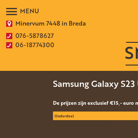
Minervum 7448 in Breda
076-5878627
06-18774300
Samsung Galaxy S23 
De prijzen zijn exclusief €15,- euro
Onderdeel
Scherm gebroken/Geen beeld
Achterkant gebroken