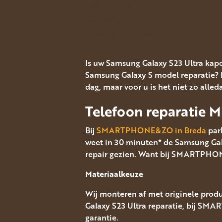
Batterij snel leeg
Laad niet(goed)
Camera werkt niet goed
Is uw Samsung Galaxy S23 Ultra kapo
Samsung Galaxy S model reparatie?
dag, maar voor u is het niet zo alle
Telefoon reparatie 
Bij
SMARTPHONE&ZO in Breda
park
weet in 30 minuten* de Samsung Gala
repair gezien. Want bij SMARTPHONE
Materiaalkeuze
Wij monteren af met originele produ
Galaxy S23 Ultra reparatie, bij SM
garantie.