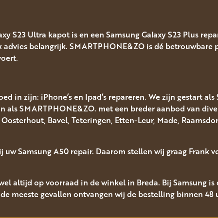
y S23 Ultra kapot is en een Samsung Galaxy S23 Plus repar
jk advies belangrijk. SMARTPHONE&ZO is dé betrouwbare pa
oert.
ed in zijn: iPhone’s en Ipad’s repareren. We zijn gestart al
aan als SMARTPHONE&ZO. met een breder aanbod van diverse
uit Oosterhout, Bavel, Teteringen, Etten-Leur, Made, Raams
bij uw Samsung A50 repair. Daarom stellen wij graag Frank v
l altijd op voorraad in de winkel in Breda. Bij Samsung is d
de meeste gevallen ontvangen wij de bestelling binnen 48 