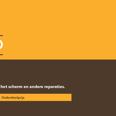
p het scherm en andere reparaties.
Onderdeelprijs
€345,-
€75,-