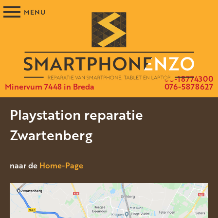
06-18774300
Minervum 7448 in Breda
076-5878627
Playstation reparatie
Zwartenberg
naar de
Home-Page