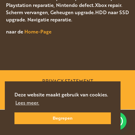
Playstation reparatie, Nintendo defect.Xbox repair.
Scherm vervangen, Geheugen upgrade.HDD naar SSD
upgrade. Navigatie reparatie.
naar de
Home-Page
PRIVACY STATEMENT
SITEMAP
Deze website maakt gebruik van cookies.
Lees meer.
WEBSITE DOOR
SILVERFISH
2026
Begrepen
Waar kunnen we u mee helpen?
NAVIGEER
DIRECT CONTACT
NAAR LOCATIE
076-5878627