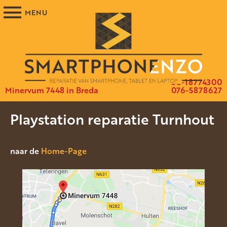
06-18774300
Minervum 7448 in Breda
076-5878627
Playstation reparatie Turnhout
naar de
Home-Page