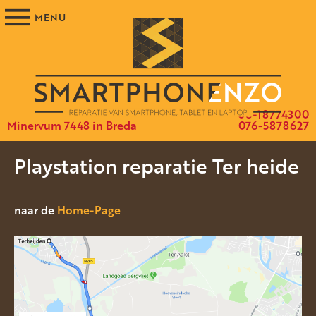
06-18774300
Minervum 7448 in Breda
076-5878627
Playstation reparatie Ter heide
naar de
Home-Page