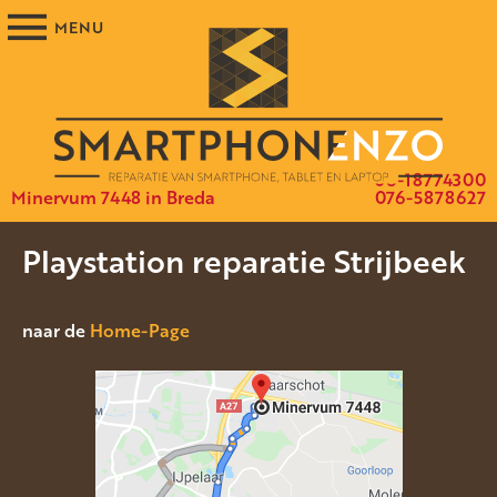
06-18774300
Minervum 7448 in Breda
076-5878627
Playstation reparatie Strijbeek
naar de
Home-Page