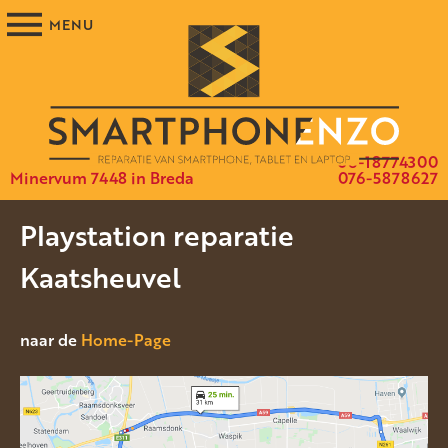
06-18774300
Minervum 7448 in Breda
076-5878627
Playstation reparatie
Kaatsheuvel
naar de
Home-Page