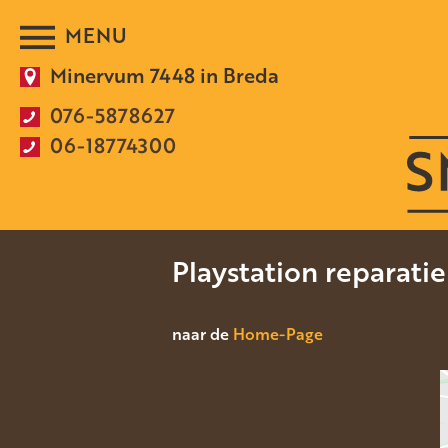
Minervum 7448 in Breda
076-5878627
06-18774300
Playstation reparati
naar de
Home-Page