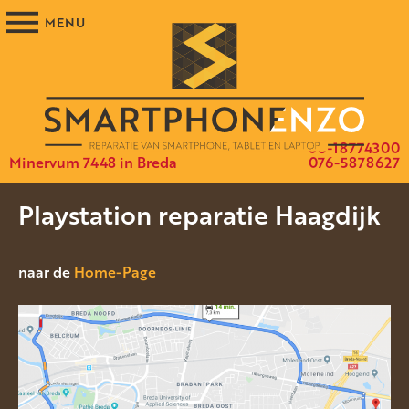
06-18774300
Minervum 7448 in Breda
076-5878627
Playstation reparatie Haagdijk
naar de
Home-Page