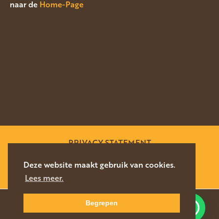
naar de
Home-Page
PRIVACY STATEMENT
SITEMAP
Deze website maakt gebruik van cookies.
Lees meer.
WEBSITE DOOR
SILVERFISH
2026
Begrepen
Waar kunnen we u mee helpen?
NAVIGEER
DIRECT CONTACT
NAAR LOCATIE
076-5878627